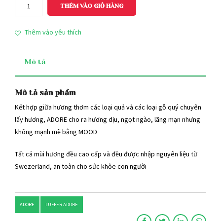
Nước
THÊM VÀO GIỎ HÀNG
hoa
Luffer
Thêm vào yêu thích
ADORE
lãng
Mô tả
mạn,
ngọt
ngào
Mô tả sản phẩm
số
Kết hợp giữa hương thơm các loại quả và các loại gỗ quý chuyên
lượng
lấy hương, ADORE cho ra hương dịu, ngọt ngào, lãng mạn nhưng
không mạnh mẽ bằng MOOD
Tất cả mùi hương đều cao cấp và đều được nhập nguyên liệu từ
Swezerland, an toàn cho sức khỏe con người
ADORE
LUFFER ADORE