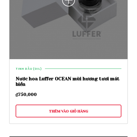
TINH DẦU (OIL)
Nước hoa Luffer OCEAN mùi hương tươi mát
biển
₫
750,000
THÊM VÀO GIỎ HÀNG