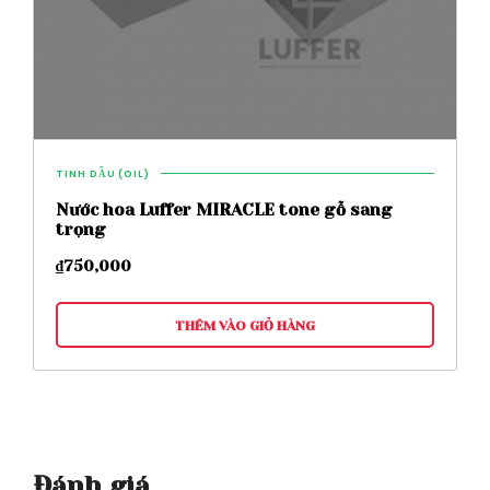
TINH DẦU (OIL)
Nước hoa Luffer MIRACLE tone gỗ sang
trọng
₫
750,000
THÊM VÀO GIỎ HÀNG
Đánh giá