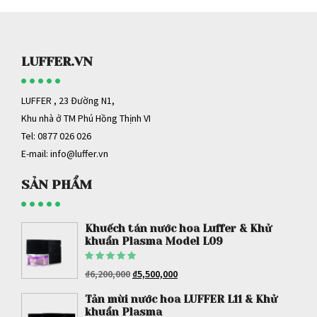
LUFFER.VN
LUFFER , 23 Đường N1,
Khu nhà ở TM Phú Hồng Thịnh VI
Tel: 0877 026 026
E-mail:
info@luffer.vn
SẢN PHẨM
Trợ lý ảo Luffer AI
Khuếch tán nước hoa Luffer & Khử
Đang trực tuyến
khuẩn Plasma Model L09
Được
xếp hạng
5
₫
6,200,000
₫
5,500,000
Chào bạn! Tôi là Trợ lý ảo của
Luffer Việt
sao
Nam
. Tôi có thể giúp gì cho bạn về giải
Tản mùi nước hoa LUFFER L11 & Khử
pháp khuếch tán nước hoa ô tô cao cấp và
khuẩn Plasma
khử khuẩn Plasma bảo vệ sức khỏe hôm