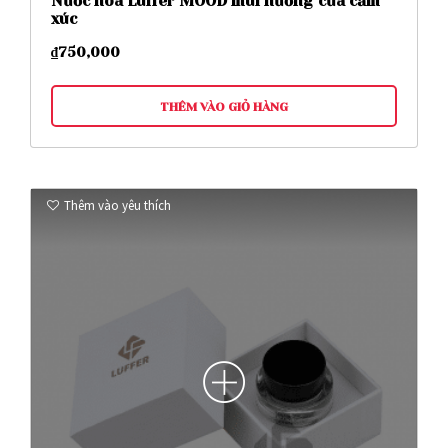
Nước hoa Luffer MOOD mùi hương của cảm
xúc
₫
750,000
THÊM VÀO GIỎ HÀNG
Thêm vào yêu thích