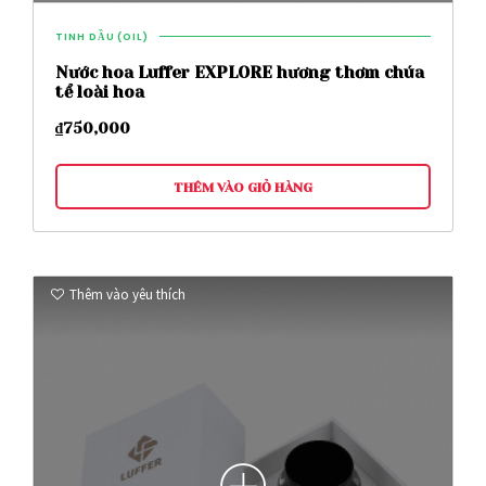
TINH DẦU (OIL)
Nước hoa Luffer EXPLORE hương thơm chúa
tể loài hoa
₫
750,000
THÊM VÀO GIỎ HÀNG
Thêm vào yêu thích