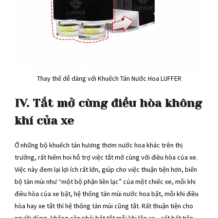
Thay thế dễ dàng với Khuếch Tán Nước Hoa LUFFER
IV. Tắt mở cùng điều hòa không
khí của xe
Ở những bộ khuếch tán hương thơm nước hoa khác trên thị
trường, rất hiếm hoi hỗ trợ việc tắt mở cùng với điều hòa của xe.
Việc này đem lại lợi ích rất lớn, giúp cho việc thuận tiện hơn, biến
bộ tản mùi như “một bộ phận liền lạc” của một chiếc xe, mỗi khi
điều hòa của xe bật, hệ thống tản mùi nước hoa bật, mỗi khi điều
hòa hay xe tắt thì hệ thống tản mùi cũng tắt. Rất thuận tiện cho
người dùng, không cần phải bật tắt mỗi khi lên xe – rất bất tiện.